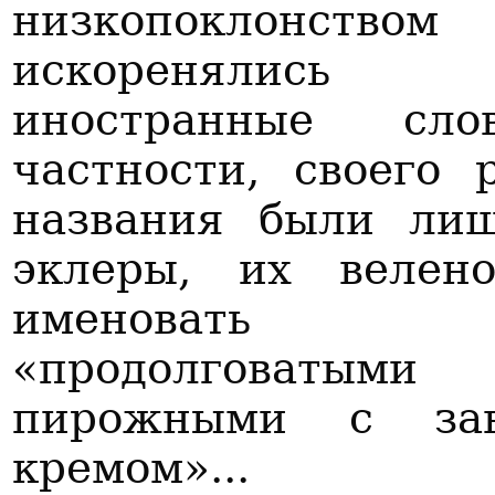
низкопоклонством
искоренялис
иностранные сл
частности, своего 
названия были ли
эклеры, их велен
именовать
«продолговатыми
пирожными с за
кремом»...