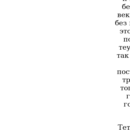
бе
век
без
эт
п
теу
так
пос
т
то
г
Тет