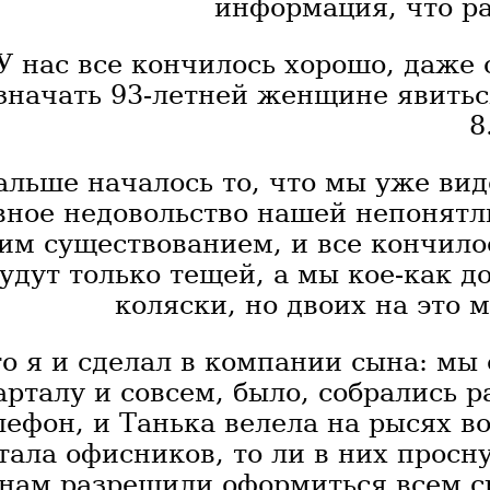
информация, что ра
У нас все кончилось хорошо, даже 
значать 93-летней женщине явиться
8
альше началось то, что мы уже вид
вное недовольство нашей непонятл
м существованием, и все кончилос
удут только тещей, а мы кое-как д
коляски, но двоих на это м
о я и сделал в компании сына: мы 
арталу и совсем, было, собрались р
лефон, и Танька велела на рысях во
тала офисников, то ли в них просну
 нам разрешили оформиться всем с