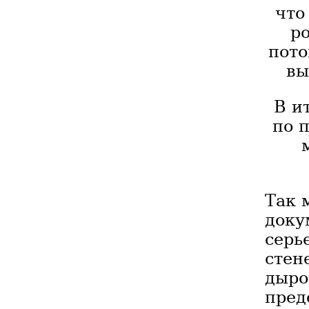
что
ро
пото
вы
В и
по п
Так 
доку
серь
стен
дыро
пре