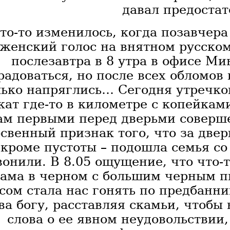
давал предостато
то-то изменилось, когда позавчера
женский голос на внятном русском
послезавтра в 8 утра в офисе Ми
радоваться, но после всех обломов 
лько напряглись… Сегодня утречко
кат где-то в километре с копейками
ам первыми перед дверьми соверше
свенный признак того, что за дверь
кроме пустоты – подошла семья со
вонили. В 8.05 ощущение, что что-т
ама в черном с большим черным п
сом стала нас гонять по предбанни
ва богу, расставляя скамьи, чтобы 
слова о ее явном неудовольствии,