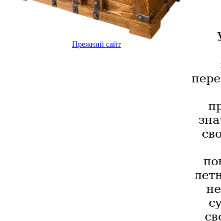
Прежний сайт
пере
п
зна
св
по
лет
не
с
св