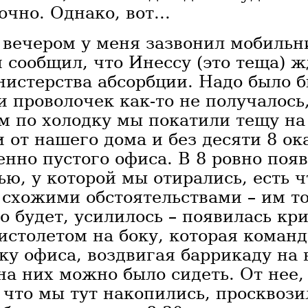
чно. Однако, вот...
 вечером у меня зазвонил мобильн
 сообщил, что Инессу (это теща) ж
нистерства абсорбции. Надо было 
и проволочек как-то не получалось
м по холодку мы покатили тещу на
 от нашего дома и без десяти 8 ок
нно пустого офиса. В 8 ровно поя
ю, у которой мы отирались, есть ч
 схожими обстоятельствами – им т
о будет, усилилось – появилась кр
истолетом на боку, которая коман
ку офиса, воздвигая баррикаду на 
на них можно было сидеть. От нее,
 что мы тут накопились, просквози