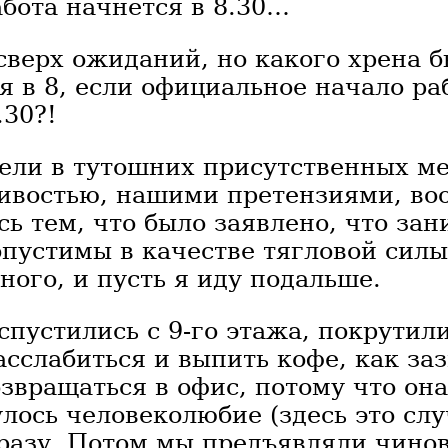
бота начнется в 8.30…
сверх ожиданий, но какого хрена 
 в 8, если официальное начало ра
.30?!
ели в тутошних присутственных ме
ивостью, нашими претензиями, во
ь тем, что было заявлено, что зан
опустимы в качестве тягловой силы
ного, и пусть я иду подальше.
спустились с 9-го этажа, покрутил
асслабиться и выпить кофе, как за
звращаться в офис, потому что она
лось человеколюбие (здесь это слу
разу. Потом мы предъявляли чино