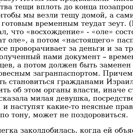
тва тещи вплоть до конца позапро
 чтобы мы везли тещу домой, а сам
 готовым временным теудат зеут. (
л, что «восхождение» - «оле» сост
т оле», а потом «настоящего» пас
все проворачивает за деньги и за тр
 полученный нами документ – врем
цев, а потом должен быть заменен
овесным загранпаспортом. Причем 
ь становиться гражданами Израил
ть об этом органы власти, иначе 
сказала милая девушка, посредств
, и наступят какие-то неясные пра
 по тону, может не поздоровиться.
егка заколдобилась, когда ей объя