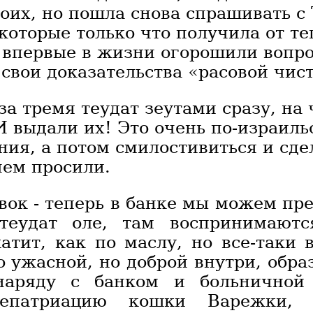
оих, но пошла снова спрашивать с
которые только что получила от те
 впервые в жизни огорошили вопро
свои доказательства «расовой чис
за тремя теудат зеутами сразу, на 
И выдали их! Это очень по-израильс
ния, а потом смилостивиться и сде
чем просили.
ок - теперь в банке мы можем пр
теудат оле, там воспринимаютс
атит, как по маслу, но все-таки 
 ужасной, но доброй внутри, обра
наряду с банком и больничной 
епатриацию кошки Варежки, 