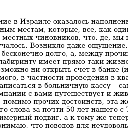
ние в Израиле оказалось наполне
ым местам, которые, все, как оди
 местных чиновников, что, де, мы 
учалось. Возникло даже ощущение,
 бесконечно долго, а, между прочи
лабиринту имеет прямо-таки жизн
зможно ни открыть счет в банке (
мого, в частности проведения в кв
записаться в больничную кассу – с
омпании с вами путешествует и жив
, помимо прочих достоинств, эта 
го слова за почти 50 лет нашего с
имерный подвиг, а к тому же тепер
онимаю, что поводов для неудовол