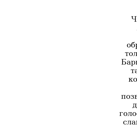
Ч
об
то
Бар
т
ко
поз
д
голо
сла