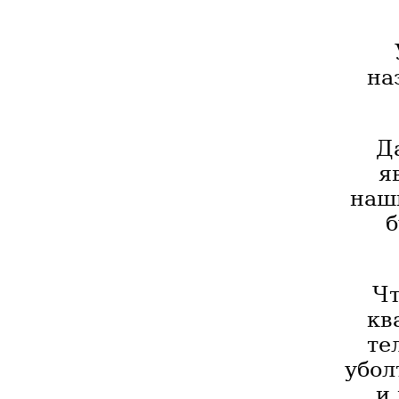
на
Д
я
наши
б
Чт
кв
те
убол
и