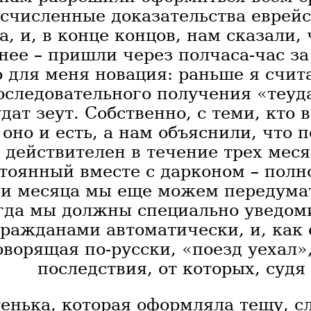
счисленные доказательства еврейс
а, и, в конце концов, нам сказали,
 нее – пришли через полчаса-час за
о для меня новация: раньше я счита
оследовательного получения «теуда
дат зеут. Собственно, с теми, кто 
 оно и есть, а нам объяснили, что
действителен в течение трех меся
тоянный вместе с дарконом – полн
ри месяца мы еще можем передумат
гда мы должны специально уведоми
гражданами автоматически, и, как 
оворящая по-русски, «поезд уехал»
последствия, от которых, судя
енька, которая оформляла тещу, сл