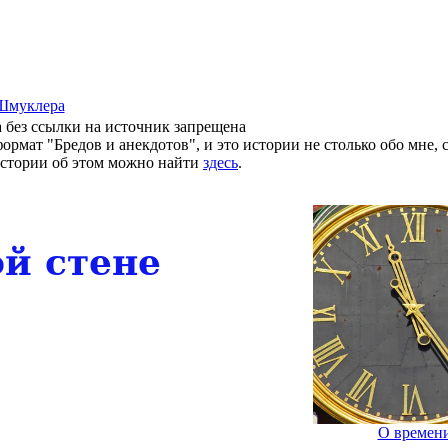
Шмуклера
 без ссылки на источник запрещена
рмат "Бредов и анекдотов", и это истории не столько обо мне, с
 истории об этом можно найти
здесь
.
й стенe
О времен