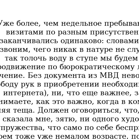
Уже более, чем недельное пребыва
визитами по разным присутственн
заканчивались одинаково: словами
звоним, чего никак в натуре не сл
так толочь воду в ступе мы будем
родвижение по бюрократическому 
чение. Без документа из МВД нево
ободу рук в приобретении необходи
интернета), ни, что еще важнее, 
нимаете, как это важно, когда в к
няя теща. Должен оговориться, что
 сказала мне, зятю, ни одного худо
упружества, что само по себе беспр
оем тоже уже немалом возрасте, п