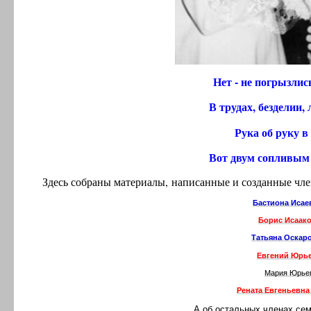
Нет - не погрызлис
В трудах, безделии, 
Рука об руку в 
Вот двум сопливым 
Здесь собраны материалы, написанные и созданные чле
Бастиона Исае
Борис Исаак
Татьяна Оскар
Евгений Юрь
Мария Юрье
Рената Евгеньевн
А об остальных членах сем