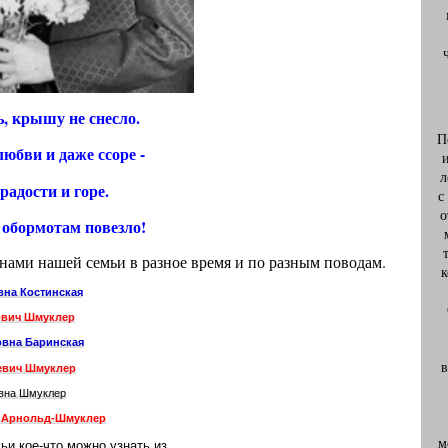
ь, крышу не снесло.
П
любви и даже ссоре -
л
радости и горе.
с
о
обормотам повезло!
нами нашей семьи в разное время и по разным поводам.
к
вна Костинская
ович Шмуклер
овна Баринская
в
евич Шмуклер
вна Шмуклер
а Арнольд-Шмуклер
м
ьи кое-что можно узнать из