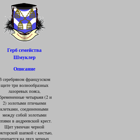
Герб семейства
Шмуклер
Описание
В серебряном французском
щите три волнообразных
лазоревых пояса,
бремененные четырьмя (2 и
2) золотыми птичьими
клетками, соединенными
между собой золотыми
епями в андреевский крест.
Щит увенчан черной
окторской шапкой с кистью,
опирается на двух черных