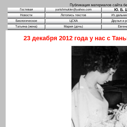
Публикация материалов сайта бе
Гостевая
yurishmukler@yahoo.com
Ю. Б.
Новости
Летопись текстов
Из дальни
Биологическое
ЦСКА
Друзья и 
Татьяна (жена)
Мария (дочь)
Евген
23 декабря 2012 года у нас с Тан