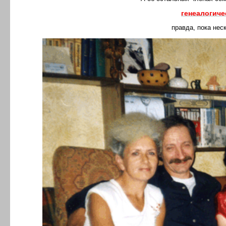
генеалогиче
правда, пока нес