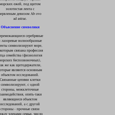
морских ежей, под щитом
золотистая лента с
червленым девизом Ab ovo
ad astrae.
Объяснение символики
еремежающиеся серебряные
и лазоревые волнообразные
енты символизируют море,
 которым связана профессия
тца семейства (физиология
морских беспозвоночных),
так же как щитодержатели,
оторые являются основным
объектом исследований.
Связанные цепями клетки
символизируют, с одной
стороны, межклеточные
заимодействия, опять-таки
являющиеся объектом
исследований, а с другой
стороны - прочные связи
ежду членами семьи, число