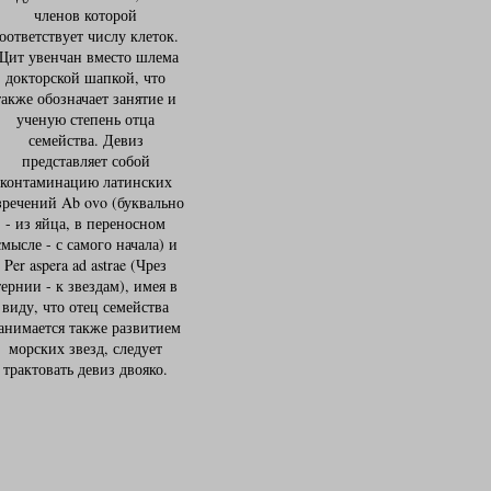
членов которой
оответствует числу клеток.
Щит увенчан вместо шлема
докторской шапкой, что
также обозначает занятие и
ученую степень отца
семейства. Девиз
представляет собой
контаминацию латинских
зречений Ab ovo (буквально
- из яйца, в переносном
смысле - с самого начала) и
Per aspera ad astrae (Чрез
тернии - к звездам), имея в
виду, что отец семейства
анимается также развитием
морских звезд, следует
трактовать девиз двояко.