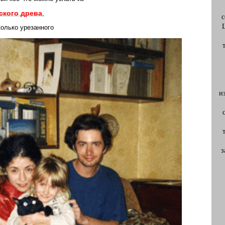
ского древа
,
с
колько урезанного
и
з