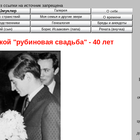
з ссылки на источник запрещена
 Шмуклер
Галерея
О себе
х странствий
Моя семья и другие звери
О времени
родственники
Генеалогия
Бреды и анекдоты
ий (сын)
Борис Исаакович (папа)
Рената (внучка)
ькой "рубиновая свадьба" - 40 лет
о
ц
д