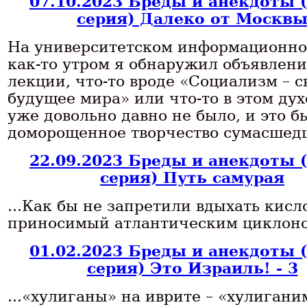
07.10.2023 Бреды и анекдоты 
серия) Далеко от Москв
На университетском информационн
как-то утром я обнаружил объявлени
лекции, что-то вроде «Социализм – с
будущее мира» или что-то в этом дух
уже довольно давно не было, и это б
доморощенное творчество сумасшед
22.09.2023 Бреды и анекдоты 
серия) Путь самурая
...Как бы не запретили вдыхать кисл
приносимый атлантическим циклоно
01.02.2023 Бреды и анекдоты 
серия) Это Израиль! - 3
...«хулиганы» на иврите – «хулигани