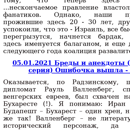
тому, что теперь здесь бу
...нескончаемое правление власто
фанатиков. Однако, наши пр
прожившие здесь 20 - 30 лет, др
успокоили, что это - Израиль, все б
перегрызутся, начнется бардак,
здесь именуется балаганом, и еще 
следующего года коалиция развалит
05.01.2021 Бреды и анекдоты 
серия) Ошибочка вышла -
Оказывается, по Радзинскому, 
дипломат Рауль Валленберг, сп
венгерских евреев, был схвачен 
Бухаресте (!). Я понимаю: Иран
Будапешт – Бухарест – один хрен, н
же так! Валленберг – не литерат
исторический персонаж, да