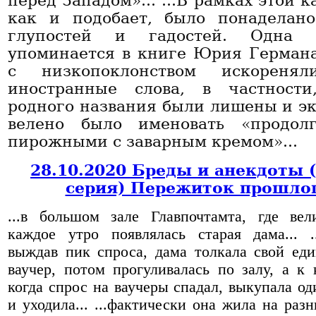
перед Западом»... ...В рамках этой 
как и подобает, было понаделан
глупостей и гадостей. Одна
упоминается в книге Юрия Германа
с низкопоклонством искоренял
иностранные слова, в частности
родного названия были лишены и эк
велено было именовать «продол
пирожными с заварным кремом»...
28.10.2020 Бреды и анекдоты 
серия) Пережиток прошло
...в большом зале Главпочтамта, где вел
каждое утро появлялась старая дама... .
выждав пик спроса, дама толкала свой ед
ваучер, потом прогуливалась по залу, а к 
когда спрос на ваучеры спадал, выкупала од
и уходила... ...фактически она жила на раз