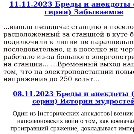
11.11.2023 Бреды и анекдоты 
серия) Забываемое
...вышла незадача: станцию и посело
расположенный за станцией в куте б
подключили к линии не параллельно
последовательно, и в поселке ни чер
работало из-за большого энергопотр
на станции... ...Временный выход на
том, что на электроподстанции пов
напряжение до 250 вольт...
08.11.2023 Бреды и анекдоты 
серия) История мудросте
Один из [исторических анекдотов] возник 
наполеоновских войн о том, как военача
проигравший сражение, докладывает импер