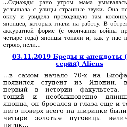
...Однажды рано утром мама умывалас
услышала с улицы странные звуки. Она п
окну и увидела проходящую там колонн
японцев, которых гнали на работу. В обтре
аккуратной форме (с окончания войны п
четыре года) японцы топали и, как у нас 
строю, пели...
03.11.2019 Бреды и анекдоты 
серия) Aliens
...в самом начале 70-х на Био
появился студент из Японии, в
первый в истории факультета. 
тощий и необыкновенно длин
японца, он бросался в глаза еще и т
него поверх всего на ширинке был
четыре золотые пуговицы вели
пятак...