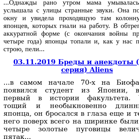
...Однажды рано утром мама умывалас
услышала с улицы странные звуки. Она п
окну и увидела проходящую там колонн
японцев, которых гнали на работу. В обтре
аккуратной форме (с окончания войны п
четыре года) японцы топали и, как у нас 
строю, пели...
03.11.2019 Бреды и анекдоты 
серия) Aliens
...в самом начале 70-х на Био
появился студент из Японии, в
первый в истории факультета. 
тощий и необыкновенно длин
японца, он бросался в глаза еще и т
него поверх всего на ширинке был
четыре золотые пуговицы вели
пятак...