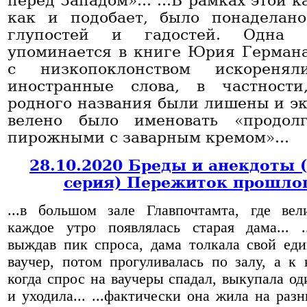
перед Западом»... ...В рамках этой 
как и подобает, было понаделан
глупостей и гадостей. Одна
упоминается в книге Юрия Германа
с низкопоклонством искоренял
иностранные слова, в частности
родного названия были лишены и эк
велено было именовать «продол
пирожными с заварным кремом»...
28.10.2020 Бреды и анекдоты 
серия) Пережиток прошло
...в большом зале Главпочтамта, где вел
каждое утро появлялась старая дама... .
выждав пик спроса, дама толкала свой ед
ваучер, потом прогуливалась по залу, а к 
когда спрос на ваучеры спадал, выкупала од
и уходила... ...фактически она жила на раз