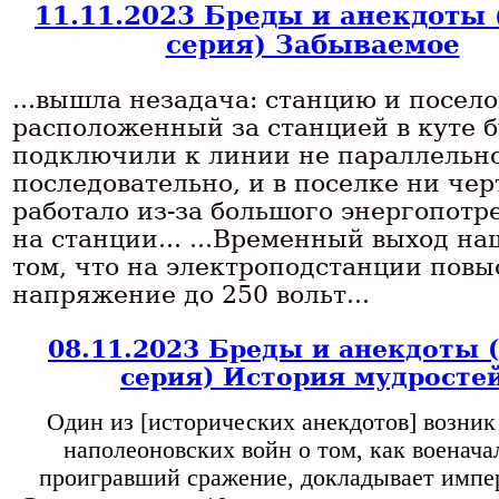
11.11.2023 Бреды и анекдоты 
серия) Забываемое
...вышла незадача: станцию и посело
расположенный за станцией в куте б
подключили к линии не параллельно
последовательно, и в поселке ни чер
работало из-за большого энергопотр
на станции... ...Временный выход на
том, что на электроподстанции пов
напряжение до 250 вольт...
08.11.2023 Бреды и анекдоты 
серия) История мудросте
Один из [исторических анекдотов] возник 
наполеоновских войн о том, как военача
проигравший сражение, докладывает импер