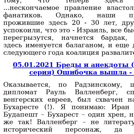
тому, что теперь здесь бу
...нескончаемое правление власто
фанатиков. Однако, наши пр
прожившие здесь 20 - 30 лет, др
успокоили, что это - Израиль, все б
перегрызутся, начнется бардак,
здесь именуется балаганом, и еще 
следующего года коалиция развалит
05.01.2021 Бреды и анекдоты 
серия) Ошибочка вышла -
Оказывается, по Радзинскому, 
дипломат Рауль Валленберг, сп
венгерских евреев, был схвачен 
Бухаресте (!). Я понимаю: Иран
Будапешт – Бухарест – один хрен, н
же так! Валленберг – не литерат
исторический персонаж, да