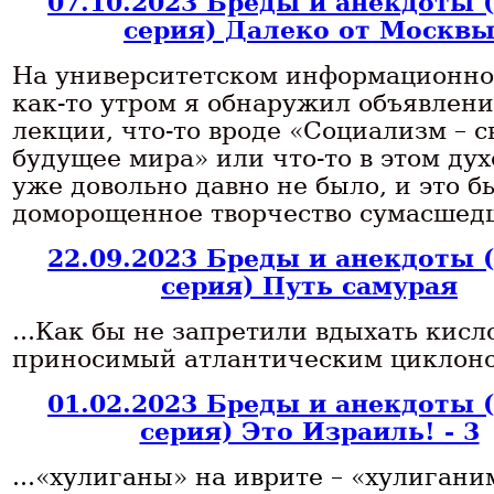
07.10.2023 Бреды и анекдоты 
серия) Далеко от Москв
На университетском информационн
как-то утром я обнаружил объявлени
лекции, что-то вроде «Социализм – с
будущее мира» или что-то в этом дух
уже довольно давно не было, и это б
доморощенное творчество сумасшед
22.09.2023 Бреды и анекдоты 
серия) Путь самурая
...Как бы не запретили вдыхать кисл
приносимый атлантическим циклоно
01.02.2023 Бреды и анекдоты 
серия) Это Израиль! - 3
...«хулиганы» на иврите – «хулигани