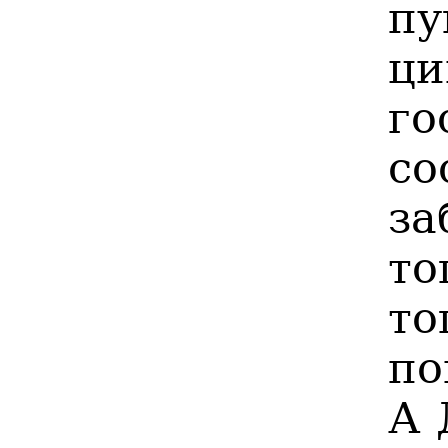
п
ц
го
со
за
то
то
по
А 