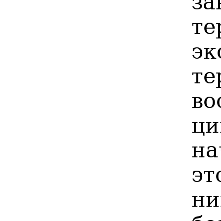
за
те
эк
те
во
ц
на
эт
ни