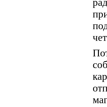
ра
пр
по
че
По
со
кар
от
ма