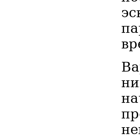
э
па
вр
Ва
н
н
п
н