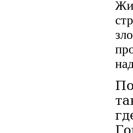
Жи
стр
зл
пр
на
По
та
гд
Г