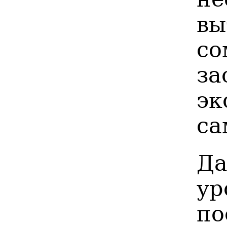
вы
с
за
э
са
Да
у
по