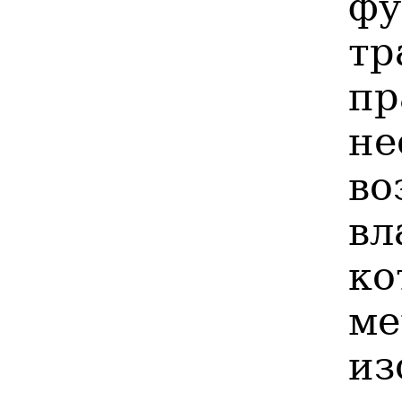
фу
т
пр
н
в
вл
ко
м
из