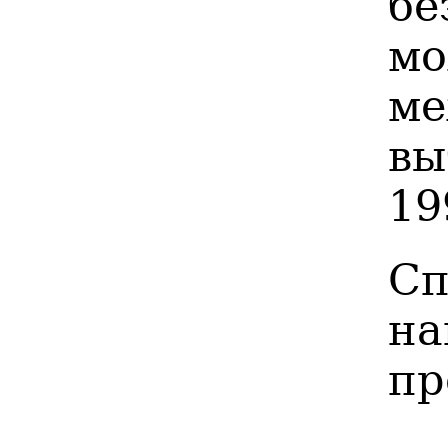
бе
м
ме
вы
19
С
н
пр