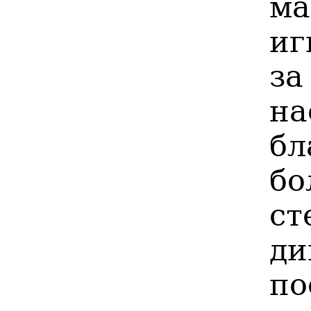
м
иг
за
на
бл
б
ст
ди
по