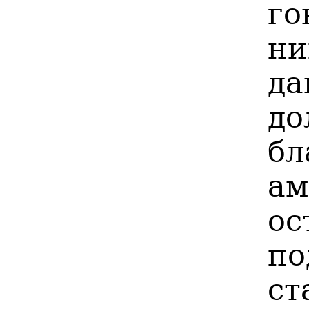
го
н
д
до
б
ам
ос
по
ст