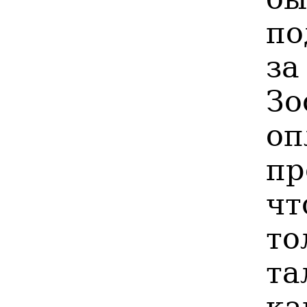
по
з
З
оп
пр
чт
то
та