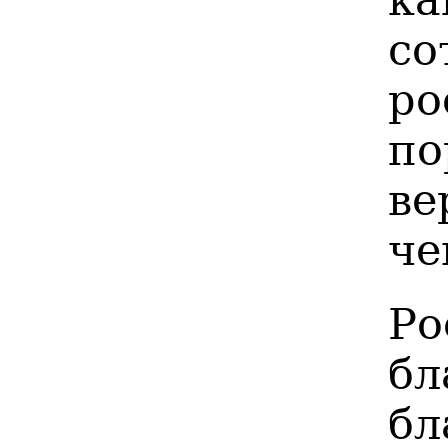
ка
с
ро
п
ве
че
Ро
б
б