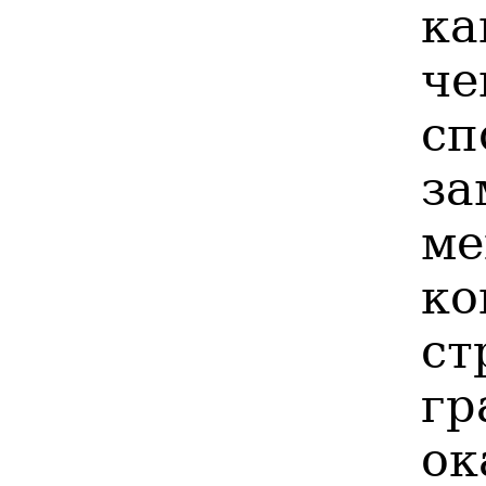
ка
ч
с
за
м
к
ст
гр
ок