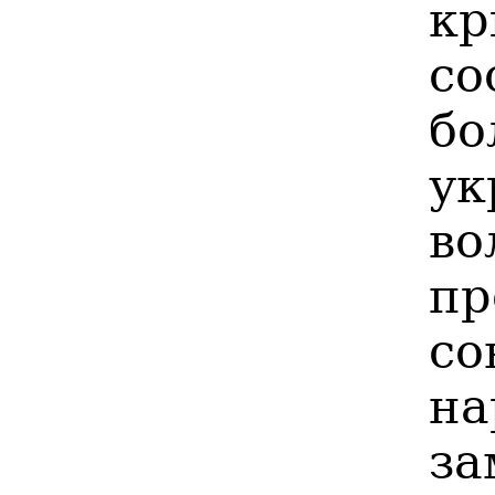
кр
со
бо
у
в
пр
с
н
з