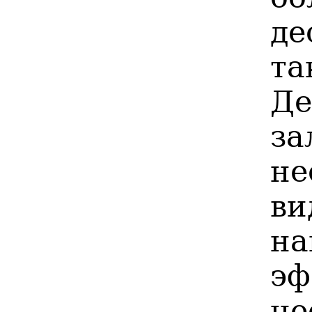
д
та
Д
за
н
ви
н
э
не