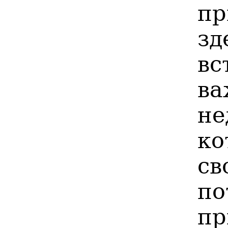
пр
зд
вс
в
н
ко
св
по
п