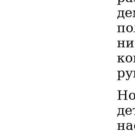
де
по
ни
к
ру
Н
де
на