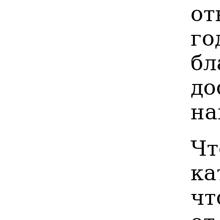
от
го
б
до
на
Чт
ка
чт