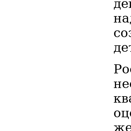
де
на
со
де
Р
н
кв
оц
ж