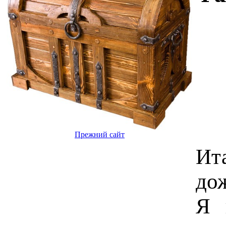
Прежний сайт
Ит
до
Я 