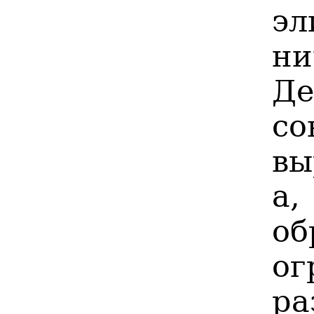
эл
н
Д
со
вы
а
о
ог
ра