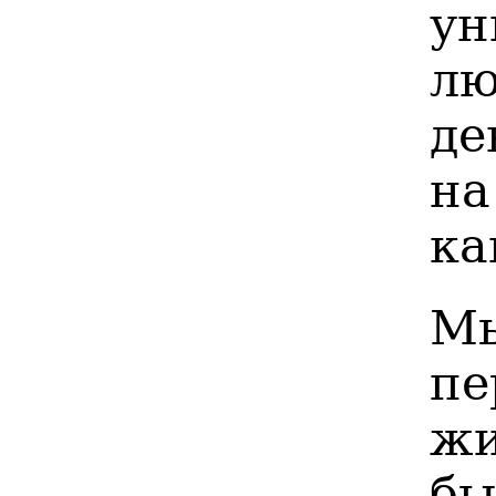
у
лю
де
на
ка
М
п
ж
б