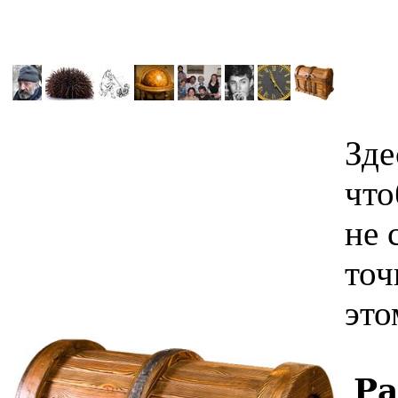
Зде
что
не 
точ
это
Ра