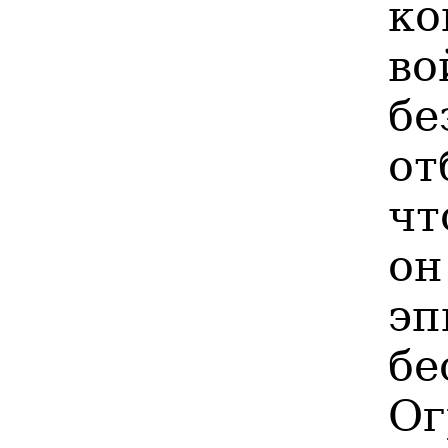
ко
во
бе
от
чт
он
эп
б
Ог