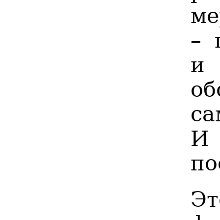
ме
– 
и
о
са
И 
по
Э