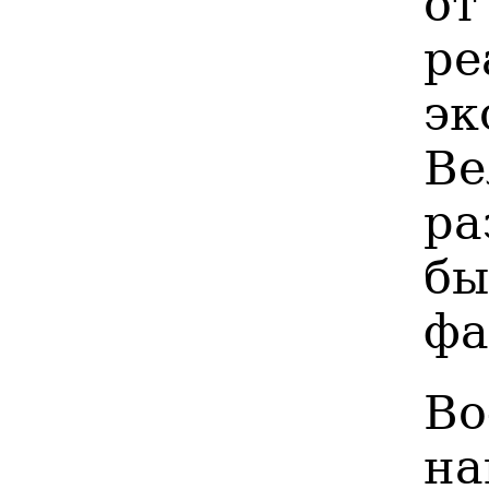
от
ре
эк
В
ра
бы
фа
В
н