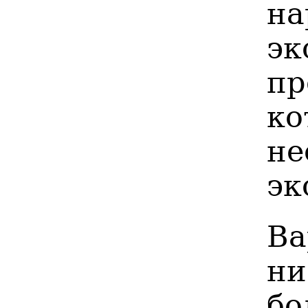
на
э
пр
ко
н
эк
В
ни
б