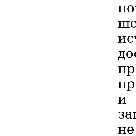
по
ше
ис
до
пр
пр
и 
за
н