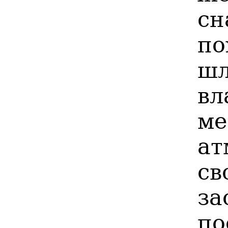
сн
по
шл
вл
ме
ат
св
за
п