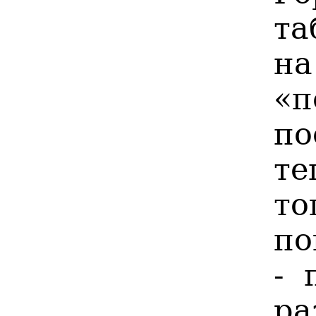
та
на
«п
по
те
т
по
- 
ра